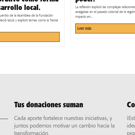
arrollo local.
La reflexión exploró las complejas relacion
arraigadas en el pasado colonial de la regió
cuentro de la Asamblea de la Fundación
impacto en...
leció lazos y exploró temas como la Teoría
Leer más
Tus donaciones suman
Co
Cada aporte fortalece nuestras iniciativas, y
¡Es
juntos podemos motivar un cambio hacia la
ide
transformación.
pro