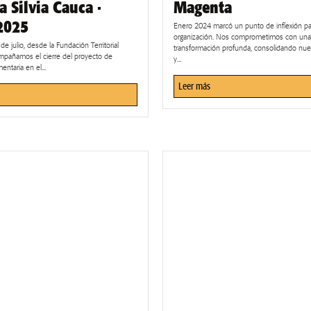
 a Silvia Cauca ·
Magenta
 2025
Enero 2024 marcó un punto de inflexión pa
organización. Nos comprometimos con una
de julio, desde la Fundación Territorial
transformación profunda, consolidando nues
pañamos el cierre del proyecto de
y...
entaria en el...
Leer más