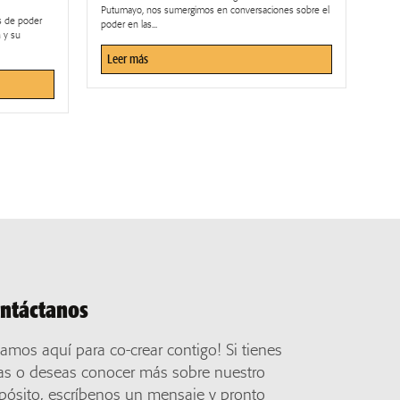
Putumayo, nos sumergimos en conversaciones sobre el
es de poder
poder en las...
n y su
Leer más
ntáctanos
tamos aquí para co-crear contigo! Si tienes
as o deseas conocer más sobre nuestro
pósito, escríbenos un mensaje y pronto