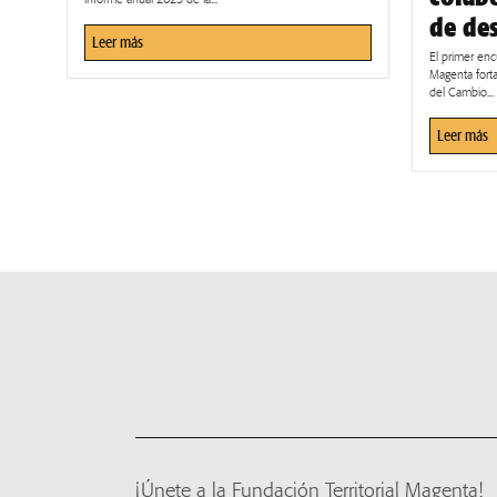
de des
Leer más
El primer en
Magenta forta
del Cambio...
Leer más
¡Únete a la Fundación Territorial Magenta!