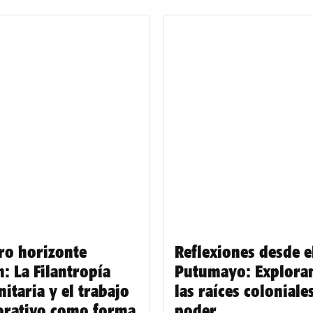
ro horizonte
Reflexiones desde e
: La Filantropía
Putumayo: Explora
itaria y el trabajo
las raíces coloniale
orativo como forma
poder.