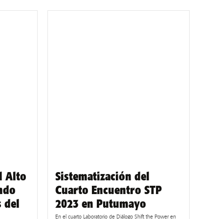
l Alto
Sistematización del
ndo
Cuarto Encuentro STP
s del
2023 en Putumayo
En el cuarto Laboratorio de Diálogo Shift the Power en