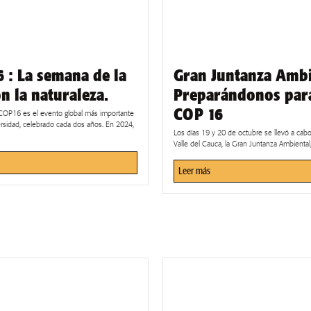
 : La semana de la
Gran Juntanza Ambi
n la naturaleza.
Preparándonos para
COP 16
COP16 es el evento global más importante
ersidad, celebrado cada dos años. En 2024,
Los días 19 y 20 de octubre se llevó a ca
Valle del Cauca, la Gran Juntanza Ambiental,.
Leer más