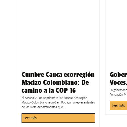
Cumbre Cauca ecorregión
Gober
Macizo Colombiano: De
Voces
camino a la COP 16
La gobernanza
Fundación Ma
El pasado 20 de septiembre, la Cumbre Ecorregión
Macizo Colombiano reunió en Popayán a representantes
Leer más
de los siete departamentos que...
Leer más