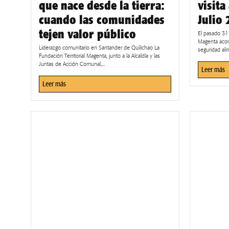
que nace desde la tierra:
visita
cuando las comunidades
Julio
tejen valor público
El pasado 31 
Magenta acom
Liderazgo comunitario en Santander de Quilichao La
seguridad alim
Fundación Territorial Magenta, junto a la Alcaldía y las
Juntas de Acción Comunal,...
Leer más
Leer más