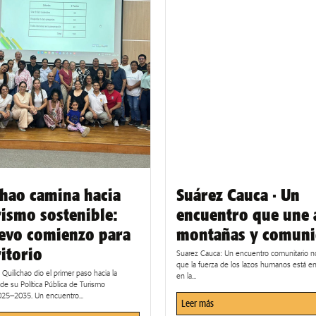
chao camina hacia
Suárez Cauca · Un
rismo sostenible:
encuentro que une 
evo comienzo para
montañas y comun
ritorio
Suarez Cauca: Un encuentro comunitario n
que la fuerza de los lazos humanos está en 
Quilichao dio el primer paso hacia la
en la...
de su Política Pública de Turismo
025–2035. Un encuentro...
Leer más