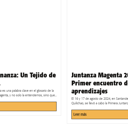
nanza: Un Tejido de
Juntanza Magenta 2
.
Primer encuentro d
aprendizajes
 es una palabra clave en el glosario de la
genta, y no solo la entendemos, sino que...
El 16 y 17 de agosto de 2024, en Santande
Quilichao, se llevó a cabo la Primera Juntanz
Leer más