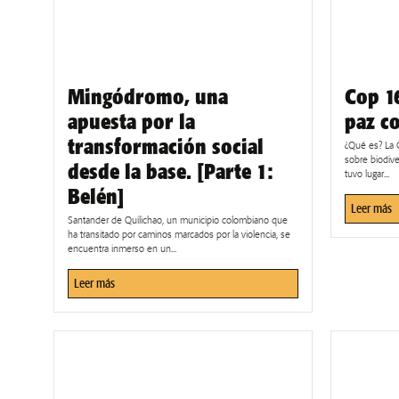
Mingódromo, una
Cop 16
apuesta por la
paz co
transformación social
¿Qué es? La 
sobre biodiv
desde la base. [Parte 1:
tuvo lugar...
Belén]
Leer más
Santander de Quilichao, un municipio colombiano que
ha transitado por caminos marcados por la violencia, se
encuentra inmerso en un...
Leer más