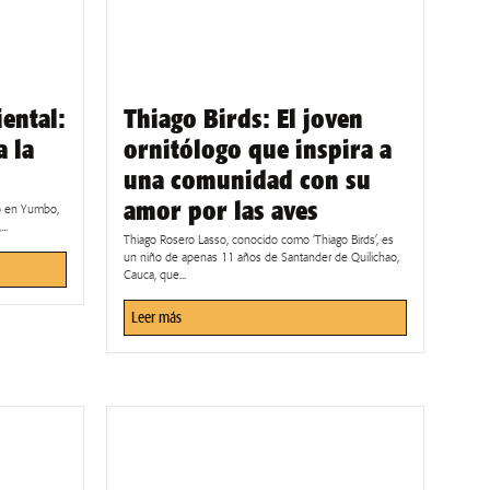
ental:
Thiago Birds: El joven
 la
ornitólogo que inspira a
una comunidad con su
amor por las aves
bo en Yumbo,
..
Thiago Rosero Lasso, conocido como ‘Thiago Birds’, es
un niño de apenas 11 años de Santander de Quilichao,
Cauca, que...
Leer más