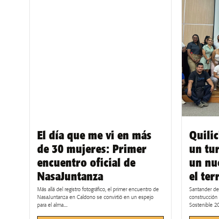
El día que me vi en más
Quili
de 30 mujeres: Primer
un tu
encuentro oficial de
un nu
NasaJuntanza
el ter
Más allá del registro fotográfico, el primer encuentro de
Santander de 
NasaJuntanza en Caldono se convirtió en un espejo
construcción 
para el alma....
Sostenible 2