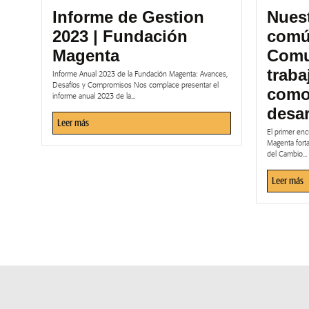
Informe de Gestion
Nuest
2023 | Fundación
común
Magenta
Comun
traba
Informe Anual 2023 de la Fundación Magenta: Avances,
Desafíos y Compromisos Nos complace presentar el
como
informe anual 2023 de la...
desar
Leer más
El primer en
Magenta forta
del Cambio...
Leer más