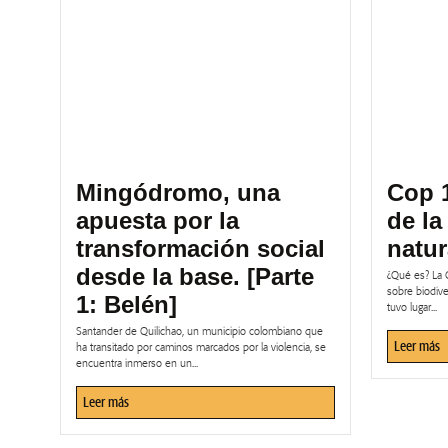
Mingódromo, una
Cop 
apuesta por la
de la
transformación social
natur
desde la base. [Parte
¿Qué es? La 
sobre biodiv
1: Belén]
tuvo lugar...
Santander de Quilichao, un municipio colombiano que
Leer más
ha transitado por caminos marcados por la violencia, se
encuentra inmerso en un...
Leer más