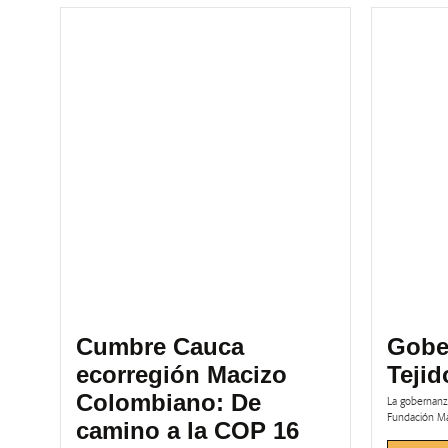
Cumbre Cauca
Gobe
ecorregión Macizo
Tejid
Colombiano: De
La gobernanza
Fundación Ma
camino a la COP 16