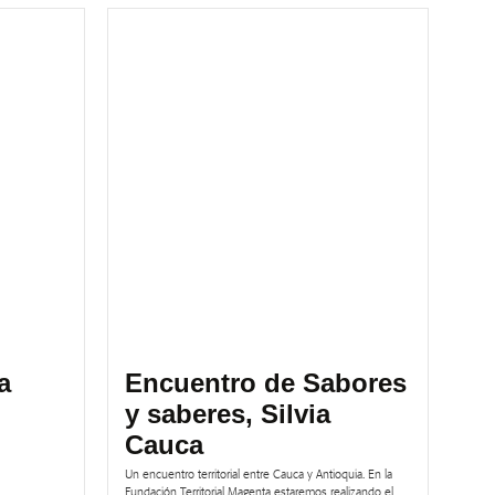
a
Encuentro de Sabores
y saberes, Silvia
Cauca
Un encuentro territorial entre Cauca y Antioquia. En la
Fundación Territorial Magenta estaremos realizando el