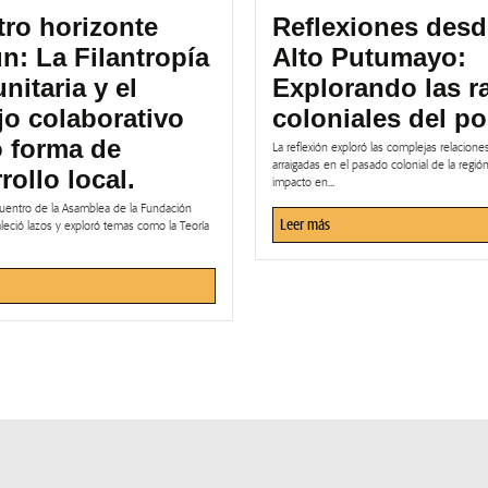
ro horizonte
Reflexiones desd
: La Filantropía
Alto Putumayo:
itaria y el
Explorando las r
jo colaborativo
coloniales del po
 forma de
La reflexión exploró las complejas relacion
arraigadas en el pasado colonial de la regió
rollo local.
impacto en...
cuentro de la Asamblea de la Fundación
Leer más
leció lazos y exploró temas como la Teoría