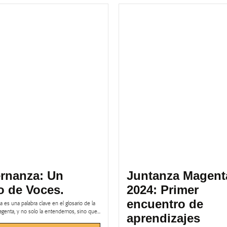
rnanza: Un
Juntanza Magent
o de Voces.
2024: Primer
encuentro de
 es una palabra clave en el glosario de la
genta, y no solo la entendemos, sino que...
aprendizajes