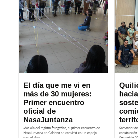
El día que me vi en
Quil
más de 30 mujeres:
hacia
Primer encuentro
soste
oficial de
comie
NasaJuntanza
territ
Más allá del registro fotográfico, el primer encuentro de
Santander de 
NasaJuntanza en Caldono se convirtió en un espejo
construcción 
para el alma....
Sostenible 2