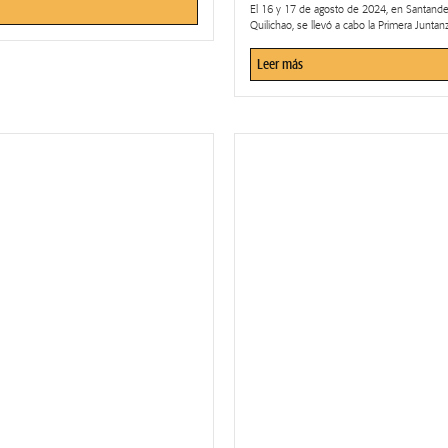
El 16 y 17 de agosto de 2024, en Santande
Quilichao, se llevó a cabo la Primera Juntanz
Leer más