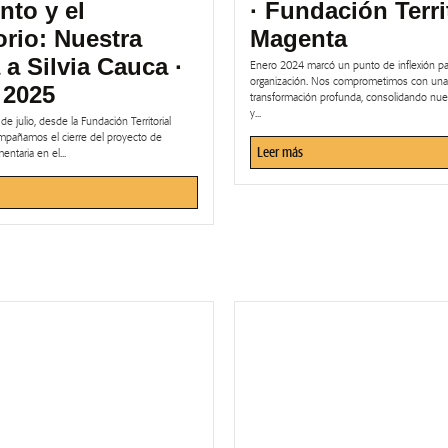
nto y el
· Fundación Terri
torio: Nuestra
Magenta
a a Silvia Cauca ·
Enero 2024 marcó un punto de inflexión pa
organización. Nos comprometimos con una
 2025
transformación profunda, consolidando nues
y...
de julio, desde la Fundación Territorial
pañamos el cierre del proyecto de
Leer más
entaria en el...