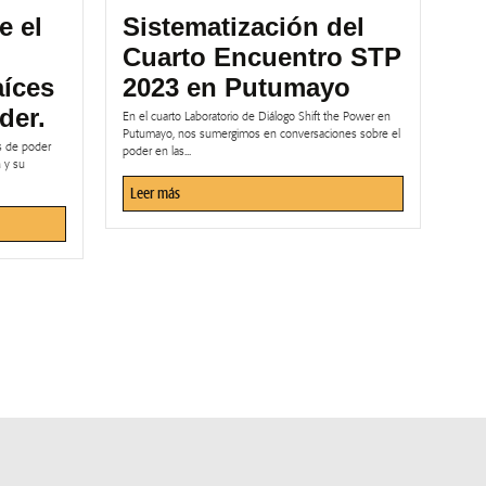
e el
Sistematización del
Cuarto Encuentro STP
aíces
2023 en Putumayo
der.
En el cuarto Laboratorio de Diálogo Shift the Power en
Putumayo, nos sumergimos en conversaciones sobre el
es de poder
poder en las...
n y su
Leer más