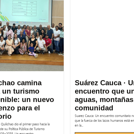
ichao camina
Suárez Cauca · U
 un turismo
encuentro que u
nible: un nuevo
aguas, montañas
nzo para el
comunidad
orio
Suarez Cauca: Un encuentro comunitario n
que la fuerza de los lazos humanos está en 
Quilichao dio el primer paso hacia la
en la...
de su Política Pública de Turismo
025–2035. Un encuentro...