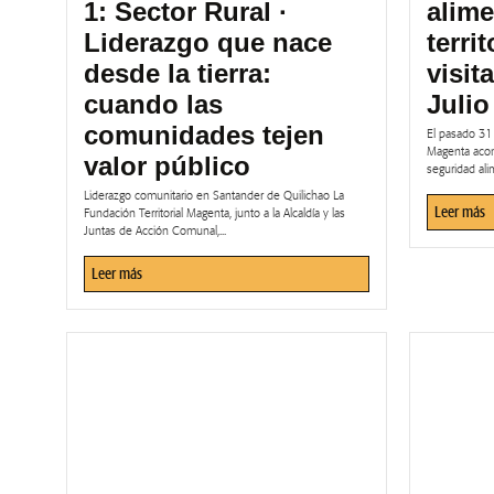
1: Sector Rural ·
alime
Liderazgo que nace
terri
desde la tierra:
visit
cuando las
Julio
comunidades tejen
El pasado 31 
Magenta acom
valor público
seguridad alim
Liderazgo comunitario en Santander de Quilichao La
Leer más
Fundación Territorial Magenta, junto a la Alcaldía y las
Juntas de Acción Comunal,...
Leer más