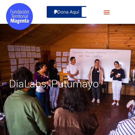
Dona Aquí
DiaLabs: Putumayo